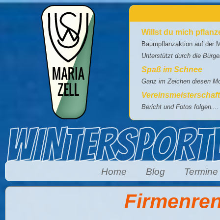
Direkt zum Inhalt
Willst du mich pflan
Baumpflanzaktion auf der M
Unterstützt durch die Bürg
Spaß im Schnee
Ganz im Zeichen diesen Mot
Vereinsmeisterschaf
Bericht und Fotos folgen....
Home
Blog
Termine
Firmenre